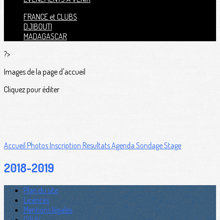
FRANCE et CLUBS
DJIBOUTI
MADAGASCAR
?>
Images de la page d'accueil
Cliquez pour éditer
Accueil
Photos
Inscription
Resultats
Agenda
Sondage Stage
2018-2019
Plan du site
Licences
Mentions légales
CGUV