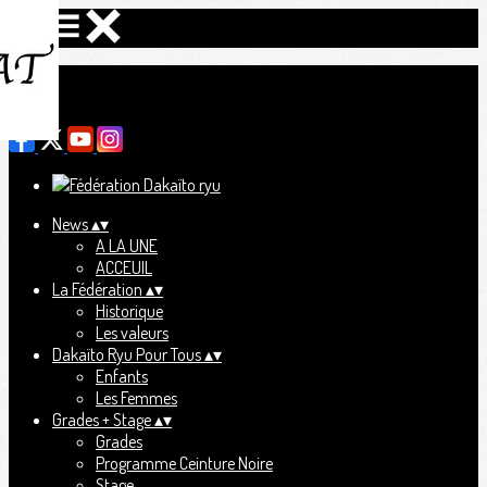
Menu
Ajoutez un logo, un bouton, des réseaux sociaux
Cliquez pour éditer
News
▴
▾
A LA UNE
ACCEUIL
La Fédération
▴
▾
Historique
Les valeurs
Dakaïto Ryu Pour Tous
▴
▾
Enfants
Les Femmes
Grades + Stage
▴
▾
Grades
Programme Ceinture Noire
Stage