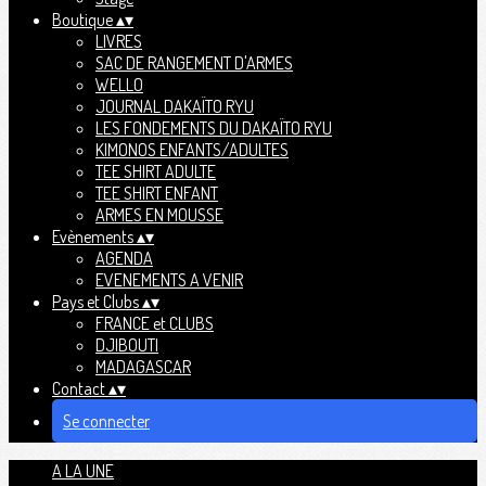
Boutique
▴
▾
LIVRES
SAC DE RANGEMENT D'ARMES
WELLO
JOURNAL DAKAÏTO RYU
LES FONDEMENTS DU DAKAÏTO RYU
KIMONOS ENFANTS/ADULTES
TEE SHIRT ADULTE
TEE SHIRT ENFANT
ARMES EN MOUSSE
Evènements
▴
▾
AGENDA
EVENEMENTS A VENIR
Pays et Clubs
▴
▾
FRANCE et CLUBS
DJIBOUTI
MADAGASCAR
Contact
▴
▾
Se connecter
A LA UNE